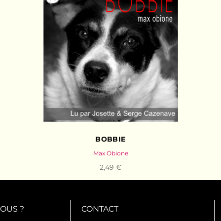
BOBBIE
Max Obione
2,49 €
OUS ?
CONTACT