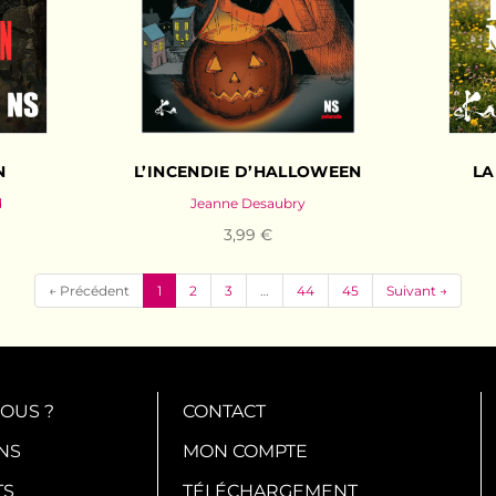
N
L’INCENDIE D’HALLOWEEN
LA
d
Jeanne Desaubry
3,99 €
(current)
← Précédent
1
2
3
…
44
45
Suivant →
OUS ?
CONTACT
NS
MON COMPTE
TS
TÉLÉCHARGEMENT