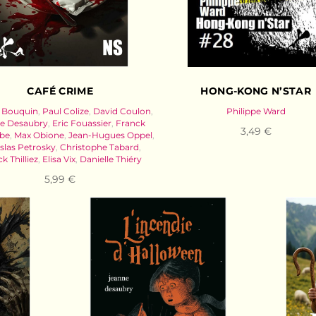
CAFÉ CRIME
HONG-KONG N’STAR
 Bouquin
,
Paul Colize
,
David Coulon
,
Philippe Ward
e Desaubry
,
Eric Fouassier
,
Franck
3,49 €
be
,
Max Obione
,
Jean-Hugues Oppel
,
islas Petrosky
,
Christophe Tabard
,
k Thilliez
,
Elisa Vix
,
Danielle Thiéry
5,99 €