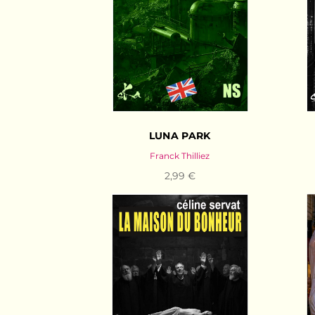
LUNA PARK
Franck Thilliez
2,99 €