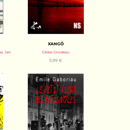
XANGÔ
ne
,
Jan
Gildas Girodeau
5,99 €