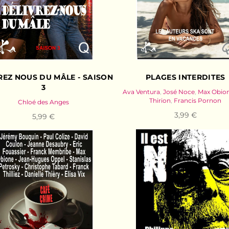
REZ NOUS DU MÂLE - SAISON
PLAGES INTERDITES
3
Ava Ventura
,
José Noce
,
Max Obio
Thirion
,
Francis Pornon
Chloé des Anges
3,99 €
5,99 €