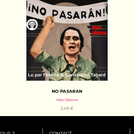
NO PASARAN
Max Obione
2,49 €
OUS ?
CONTACT