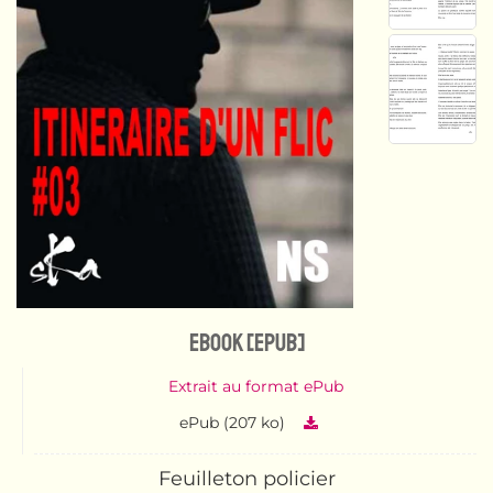
eBook [ePub]
Extrait au format ePub
ePub (207 ko)
Feuilleton policier