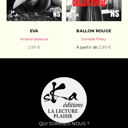
EVA
BALLON ROUGE
Roland Sadaune
Danielle Thiéry
2,99 €
À partir de
2,99 €
QUI SOMMES-NOUS ?