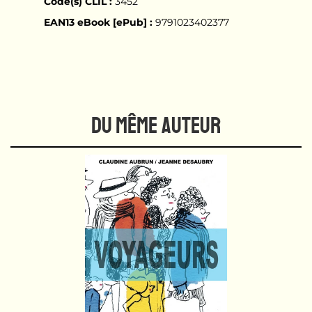
Code(s) CLIL :
3452
EAN13 eBook [ePub] :
9791023402377
DU MÊME AUTEUR