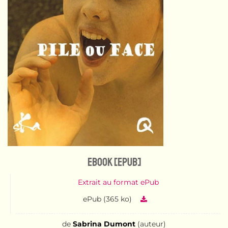
eBook [ePub]
Extrait au format ePub
ePub (365 ko)
de
Sabrina Dumont
(auteur)