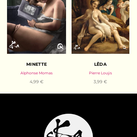
MINETTE
LÊDA
Alphonse Momas
Pierre Louÿs
4,99 €
3,99 €