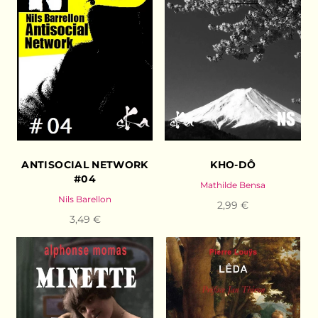
ANTISOCIAL NETWORK
KHO-DÔ
#04
Mathilde Bensa
Nils Barellon
2,99 €
3,49 €