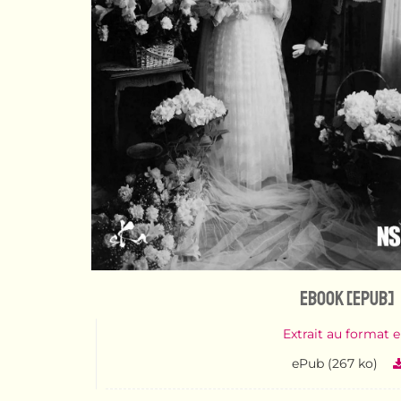
eBook [ePub]
Extrait au format 
ePub (267 ko)