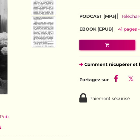
PODCAST [MP3]
Télécha
EBOOK [EPUB]
41 pages
Comment récupérer et l
Paiement sécurisé
ePub