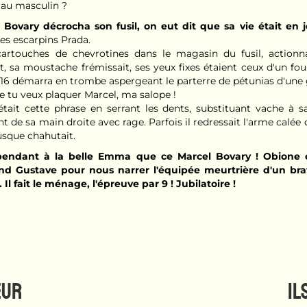
au masculin ?
Bovary décrocha son fusil, on eut dit que sa vie était en j
des escarpins Prada.
q cartouches de chevrotines dans le magasin du fusil, action
t, sa moustache frémissait, ses yeux fixes étaient ceux d'un fo
R16 démarra en trombe aspergeant le parterre de pétunias d'une 
e tu veux plaquer Marcel, ma salope !
épétait cette phrase en serrant les dents, substituant vache à s
ant de sa main droite avec rage. Parfois il redressait l'arme calé
usque chahutait.
pendant à la belle Emma que ce Marcel Bovary ! Obione
nd Gustave pour nous narrer l'équipée meurtrière d'un bra
Il fait le ménage, l'épreuve par 9 ! Jubilatoire !
EUR
IL