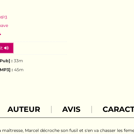
 MP3
nave
it
Pub] :
33m
MP3] :
45m
AUTEUR
AVIS
CARACT
 maîtresse, Marcel décroche son fusil et s'en va chasser les femelle