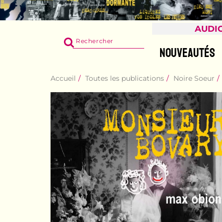
AUDI
RECHERCHER
SUR
NOUVEAUTÉS
LE
SITE
Accueil
Toutes les publications
Noire Soeur