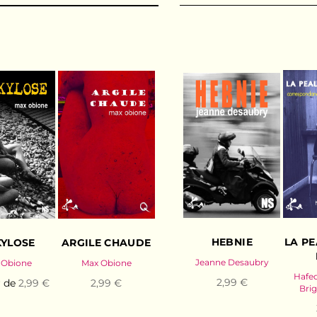
HEBNIE
LA PE
YLOSE
ARGILE CHAUDE
Jeanne Desaubry
 Obione
Max Obione
Hafe
2,99 €
r de
2,99 €
2,99 €
Brig