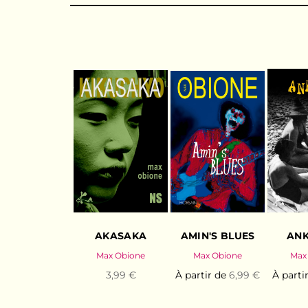
AKASAKA
AMIN'S BLUES
ANK
Max Obione
Max Obione
Max
3,99 €
À partir de
6,99 €
À parti