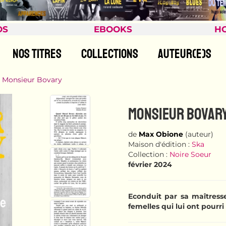
OS
EBOOKS
H
NOS TITRES
COLLECTIONS
AUTEUR(E)S
Monsieur Bovary
MONSIEUR BOVAR
de
Max Obione
(auteur)
Maison d'édition :
Ska
Collection :
Noire Soeur
février 2024
Econduit par sa maîtresse
femelles qui lui ont pourr