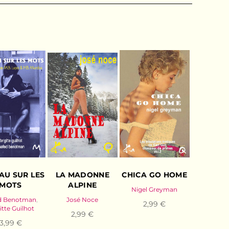
AU SUR LES
LA MADONNE
CHICA GO HOME
MOTS
ALPINE
Nigel Greyman
d Benotman
,
José Noce
2,99 €
itte Guilhot
2,99 €
3,99 €