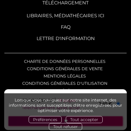
TÉLÉCHARGEMENT
LIBRAIRES, MÉDIATHÉCAIRES ICI
FAQ
LETTRE D'INFORMATION
CHARTE DE DONNÉES PERSONNELLES
CONDITIONS GÉNÉRALES DE VENTE
MENTIONS LÉGALES
CONDITIONS GÉNÉRALES D'UTILISATION
CHARTE DE RÉFÉRENCEMENT
Copyright © 2026 SKA éditeur
Lorsque vous naviguez sur notre site internet, des
EBOOK [EPUB]
19 pages
2,49 €
informations sont susceptibles d'être enregistrées pour
numérique et Nuxos Publishing Technologies.
Téléchargement après achat
optimiser votre expérience.
IZIBOOK®
et
IZIBOOKS®
sont des marques
Préférences
Tout accepter
déposées de la société
NUXOS PUBLISHING
Tout refuser
TECHNOLOGIES
.