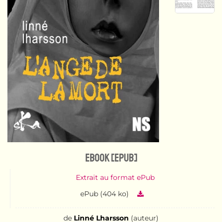
eBook [ePub]
Extrait au format ePub
ePub (404 ko)
de
Linné Lharsson
(auteur)