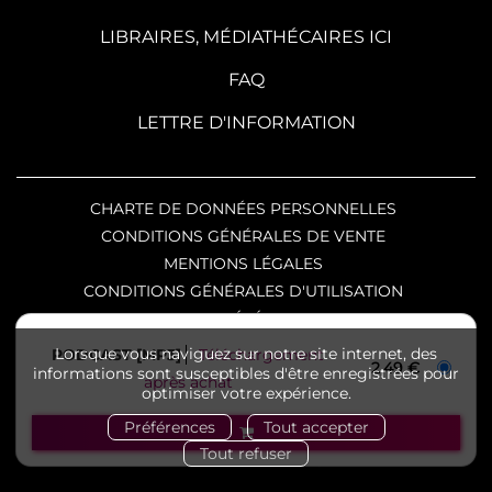
LIBRAIRES, MÉDIATHÉCAIRES ICI
FAQ
LETTRE D'INFORMATION
CHARTE DE DONNÉES PERSONNELLES
CONDITIONS GÉNÉRALES DE VENTE
MENTIONS LÉGALES
CONDITIONS GÉNÉRALES D'UTILISATION
CHARTE DE RÉFÉRENCEMENT
Copyright © 2026 SKA éditeur
Lorsque vous naviguez sur notre site internet, des
PODCAST [MP3]
Téléchargement
2,49 €
informations sont susceptibles d'être enregistrées pour
numérique et Nuxos Publishing Technologies.
après achat
optimiser votre expérience.
IZIBOOK®
et
IZIBOOKS®
sont des marques
Préférences
Tout accepter
déposées de la société
NUXOS PUBLISHING
Tout refuser
TECHNOLOGIES
.