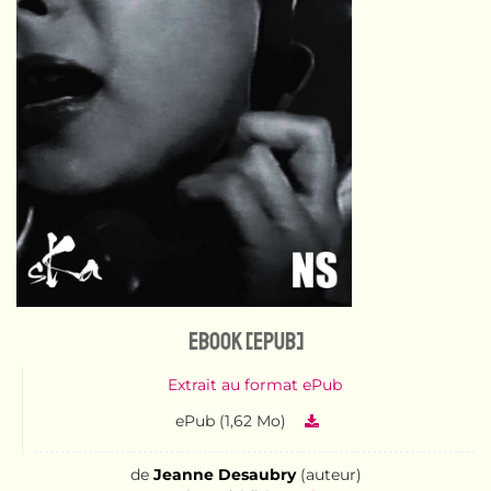
eBook [ePub]
Extrait au format ePub
ePub (1,62 Mo)
de
Jeanne Desaubry
(auteur)