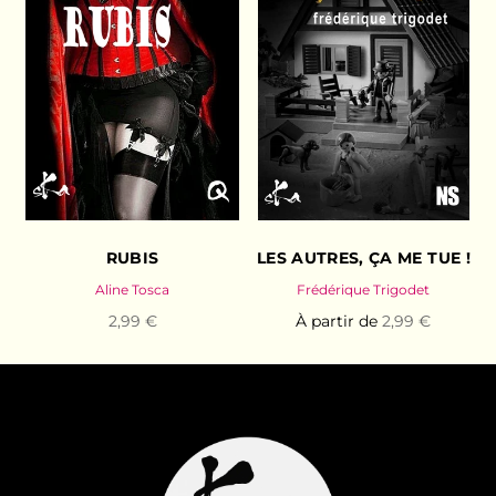
RUBIS
LES AUTRES, ÇA ME TUE !
Aline Tosca
Frédérique Trigodet
2,99 €
À partir de
2,99 €