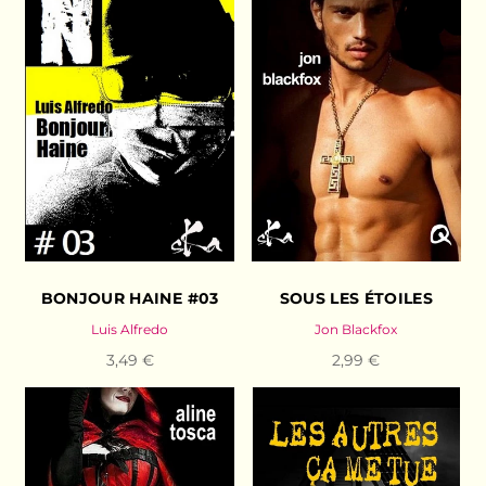
BONJOUR HAINE #03
SOUS LES ÉTOILES
Luis Alfredo
Jon Blackfox
3,49 €
2,99 €