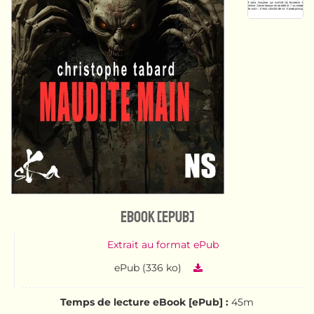
eBook [ePub]
Extrait au format ePub
ePub (336 ko)
Temps de lecture eBook [ePub] :
45m