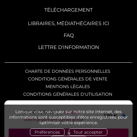
TÉLÉCHARGEMENT
LIBRAIRES, MÉDIATHÉCAIRES ICI
FAQ
LETTRE D'INFORMATION
CHARTE DE DONNÉES PERSONNELLES
CONDITIONS GÉNÉRALES DE VENTE
MENTIONS LÉGALES
CONDITIONS GÉNÉRALES D'UTILISATION
CHARTE DE RÉFÉRENCEMENT
Copyright © 2026 SKA éditeur
Lorsque vous naviguez sur notre site internet, des
EBOOK [EPUB]
22 pages
2,99 €
informations sont susceptibles d'être enregistrées pour
numérique et Nuxos Publishing Technologies.
Téléchargement après achat
optimiser votre expérience.
IZIBOOK®
et
IZIBOOKS®
sont des marques
Préférences
Tout accepter
déposées de la société
NUXOS PUBLISHING