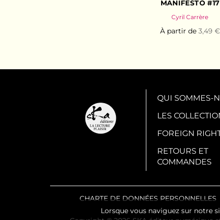
MANIFESTO #17
Cyril Carrère
À partir de
3,49 €
QUI SOMMES-N
LES COLLECTIO
FOREIGN RIGH
RETOURS ET
COMMANDES
CHARTE DE DONNÉES PERSONNELLES
Lorsque vous naviguez sur notre si