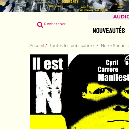
AUDI
RECHERCHER
SUR
NOUVEAUTÉS
LE
SITE
Accueil
Toutes les publications
Noire Soeur -