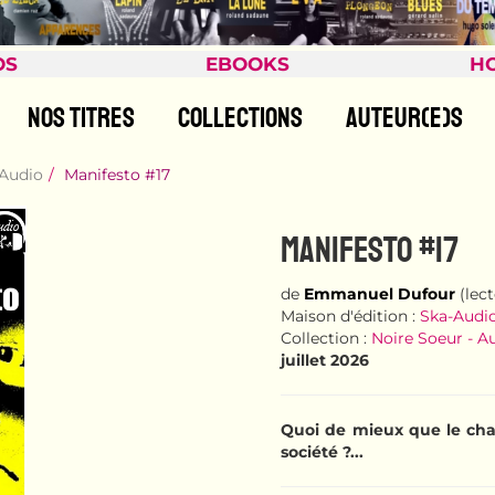
OS
EBOOKS
H
NOS TITRES
COLLECTIONS
AUTEUR(E)S
 Audio
Manifesto #17
MANIFESTO #17
de
Emmanuel Dufour
(lect
Maison d'édition :
Ska-Audi
Collection :
Noire Soeur - A
juillet 2026
Quoi de mieux que le cha
société ?...