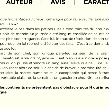
AUTEUR
AVIS
CARACT
ue le chantage au chaos numérique pour faire vaciller une sociét
di, 18 h 47
accélère le pas dans les petites rues à cinq minutes du cœur 
t noir de monde. Sa journée a été longue, émaillée de soucis e
nt plus son arrogance. Sans lui, le taux de résolution de son un
urquoi on lui reproche d'édicter des faits ! C'est à se demander
e que lui.
art de son chef, son unique pare-feu au sein de la premi
 Hayato est isolé, craint, jalousé. Il sait bien que son grade pose
s qu'on puisse atteindre un rang aussi élevé que celui de lie
l'épuisent alors ce soir, il a décidé de braver la promiscuité de 
sculaire, la marée humaine et la cacophonie qui perce à tra
ul véritable plaisir de la semaine : un gueuleton chez Kin-no-torika
les continents ne présentent pas d’obstacle pour N qui impo
gné...