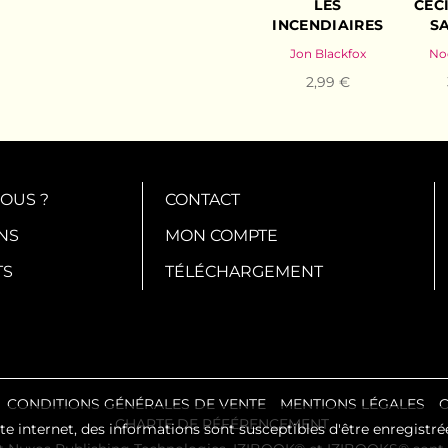
LES
CEC
INCENDIAIRES
S
Jon Blackfox
No
2,99 €
OUS ?
CONTACT
NS
MON COMPTE
TS
TÉLÉCHARGEMENT
CONDITIONS GÉNÉRALES DE VENTE
MENTIONS LÉGALES
C
CHARTE DE RÉFÉRENCEMENT
te internet, des informations sont susceptibles d'être enregistré