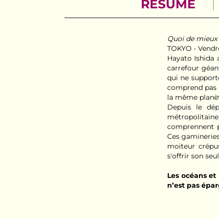
RÉSUMÉ
Quoi de mieux q
TOKYO - Vendre
Hayato Ishida 
carrefour géan
qui ne supporte
comprend pas po
la même planèt
Depuis le dép
métropolitaine,
comprennent pa
Ces gamineries 
moiteur crépu
s'offrir son se
Les océans et 
n’est pas épar