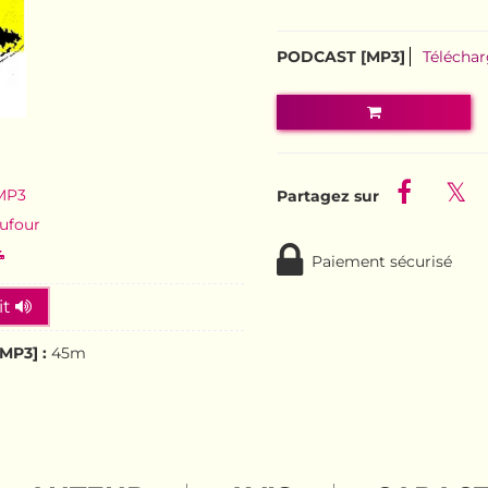
PODCAST [MP3]
Télécha
 MP3
ufour
Paiement sécurisé
it
MP3] :
45m