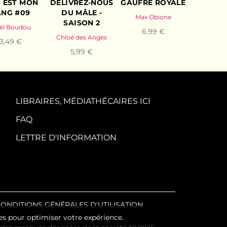
I EST MON
DÉLIVREZ-NOUS
GAUFRE ROYALE
ANG #09
DU MÂLE -
Max Obione
SAISON 2
ël Boudou
6,99 €
Chloé des Anges
3,49 €
5,99 €
LIBRAIRES, MÉDIATHÉCAIRES ICI
FAQ
LETTRE D'INFORMATION
ONDITIONS GÉNÉRALES D'UTILISATION
es pour optimiser votre expérience.