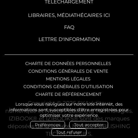
TÉLÉCHARGEMENT
LIBRAIRES, MÉDIATHÉCAIRES ICI
FAQ
LETTRE D'INFORMATION
CHARTE DE DONNÉES PERSONNELLES
CONDITIONS GÉNÉRALES DE VENTE
MENTIONS LÉGALES
CONDITIONS GÉNÉRALES D'UTILISATION
CHARTE DE RÉFÉRENCEMENT
Copyright © 2026 SKA éditeur
Lorsque vous naviguez sur notre site internet, des
informations sont susceptibles d'être enregistrées pour
numérique et Nuxos Publishing Technologies.
optimiser votre expérience.
IZIBOOK®
et
IZIBOOKS®
sont des marques
Préférences
Tout accepter
déposées de la société
NUXOS PUBLISHING
Tout refuser
TECHNOLOGIES
.