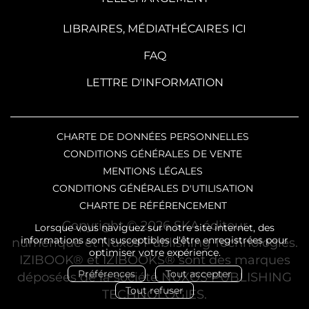
LIBRAIRES, MÉDIATHÉCAIRES ICI
FAQ
LETTRE D'INFORMATION
CHARTE DE DONNÉES PERSONNELLES
CONDITIONS GÉNÉRALES DE VENTE
MENTIONS LÉGALES
CONDITIONS GÉNÉRALES D'UTILISATION
CHARTE DE RÉFÉRENCEMENT
Copyright © 2026 SKA éditeur
Lorsque vous naviguez sur notre site internet, des
informations sont susceptibles d'être enregistrées pour
numérique et Nuxos Publishing Technologies.
optimiser votre expérience.
IZIBOOK®
et
IZIBOOKS®
sont des marques
Préférences
Tout accepter
déposées de la société
NUXOS PUBLISHING
Tout refuser
TECHNOLOGIES
.