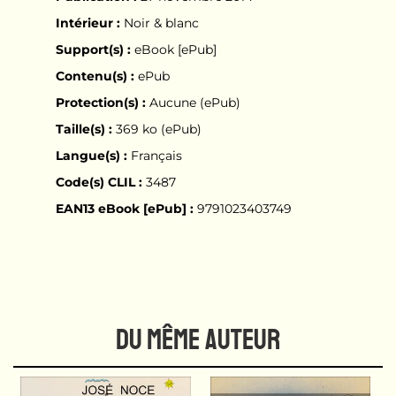
Intérieur :
Noir & blanc
Support(s) :
eBook [ePub]
Contenu(s) :
ePub
Protection(s) :
Aucune (ePub)
Taille(s) :
369 ko (ePub)
Langue(s) :
Français
Code(s) CLIL :
3487
EAN13 eBook [ePub] :
9791023403749
DU MÊME AUTEUR