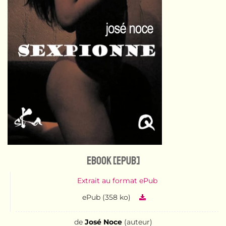
eBook [ePub]
Extrait au format ePub
ePub (358 ko)
de
José Noce
(auteur)