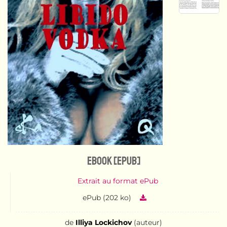
eBook [ePub]
Extrait au format ePub
ePub (202 ko)
de
Illiya Lockichov
(auteur)