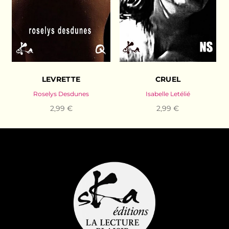
LEVRETTE
CRUEL
Roselys Desdunes
Isabelle Letélié
2,99 €
2,99 €