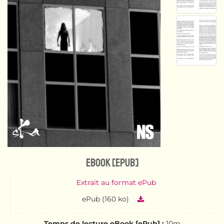
eBook [ePub]
Extrait au format ePub
ePub (160 ko)
Temps de lecture eBook [ePub] :
10m