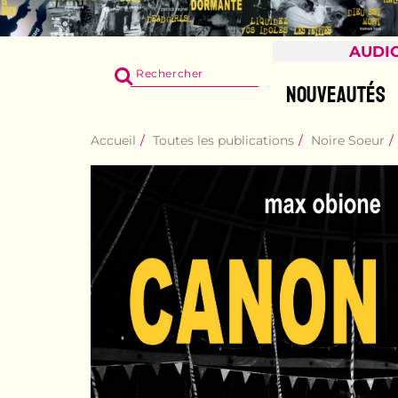
AUDI
RECHERCHER
SUR
NOUVEAUTÉS
LE
SITE
Accueil
Toutes les publications
Noire Soeur