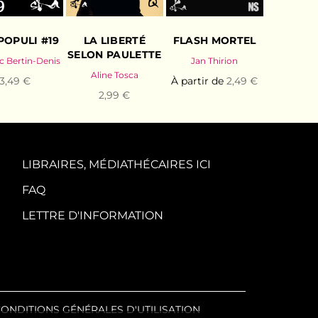
POPULI #19
LA LIBERTÉ
FLASH MORTEL
SELON PAULETTE
c Bertin-Denis
Jan Thirion
Aline Tosca
3,49 €
À partir de
2,49 €
2,99 €
LIBRAIRES, MÉDIATHÉCAIRES ICI
FAQ
LETTRE D'INFORMATION
ONDITIONS GÉNÉRALES D'UTILISATION