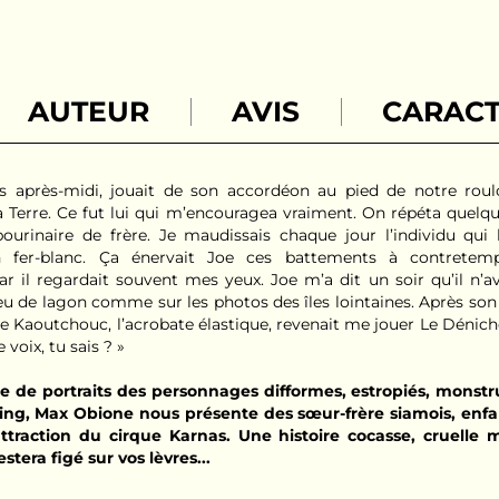
AUTEUR
AVIS
CARACT
es après-midi, jouait de son accordéon au pied de notre roulot
 Terre. Ce fut lui qui m’encouragea vraiment. On répéta quel
rinaire de frère. Je maudissais chaque jour l’individu qui lu
 fer-blanc. Ça énervait Joe ces battements à contretemp
ar il regardait souvent mes yeux. Joe m’a dit un soir qu’il n’a
eu de lagon comme sur les photos des îles lointaines. Après so
e Kaoutchouc, l’acrobate élastique, revenait me jouer Le Dénicheu
e voix, tu sais ? »
ie de portraits des personnages difformes, estropiés, mon
ng, Max Obione nous présente des sœur-frère siamois, enfa
ttraction du cirque Karnas. Une histoire cocasse, cruelle 
estera figé sur vos lèvres...