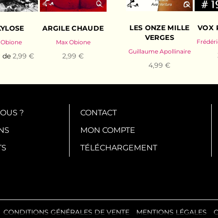
LES ONZE MILLE
VOX 
YLOSE
ARGILE CHAUDE
VERGES
Frédéri
 Obione
Max Obione
Guillaume Apollinaire
r de
2,99 €
2,99 €
4,99 €
OUS ?
CONTACT
NS
MON COMPTE
TS
TÉLÉCHARGEMENT
CONDITIONS GÉNÉRALES DE VENTE
MENTIONS LÉGALES
C