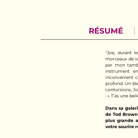
RÉSUMÉ
"Joe, durant l
morceaux de la
par mon tambou
instrument en
inconvénient c
profond. Un bl
contorsions, Jo
: « T’as une bell
Dans sa galer
de Tod Browni
plus grande a
votre sourire r