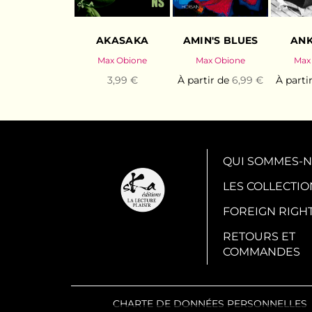
AKASAKA
AMIN'S BLUES
ANK
Max Obione
Max Obione
Max
3,99 €
À partir de
6,99 €
À parti
QUI SOMMES-N
LES COLLECTIO
FOREIGN RIGH
RETOURS ET
COMMANDES
CHARTE DE DONNÉES PERSONNELLES