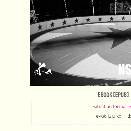
eBook [ePub]
Extrait au format 
ePub (213 ko)