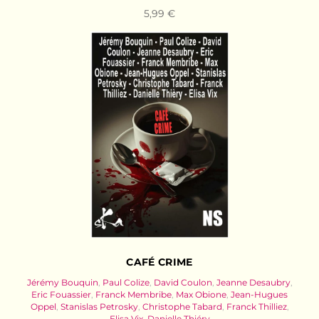
5,99 €
CAFÉ CRIME
Jérémy Bouquin
,
Paul Colize
,
David Coulon
,
Jeanne Desaubry
,
Eric Fouassier
,
Franck Membribe
,
Max Obione
,
Jean-Hugues
Oppel
,
Stanislas Petrosky
,
Christophe Tabard
,
Franck Thilliez
,
Elisa Vix
,
Danielle Thiéry