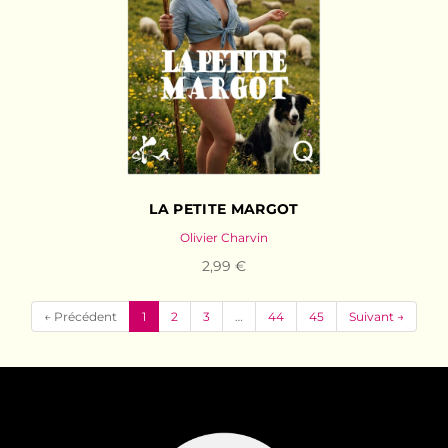
LA PETITE MARGOT
Olivier Charvin
2,99 €
(current)
← Précédent
1
2
3
…
44
45
Suivant →