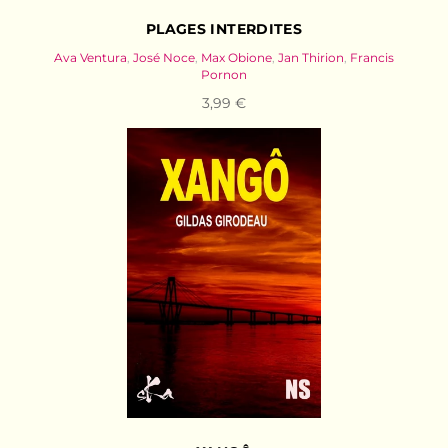
PLAGES INTERDITES
Ava Ventura
,
José Noce
,
Max Obione
,
Jan Thirion
,
Francis
Pornon
3,99 €