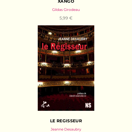
XANGÔ
Gildas Girodeau
5,99 €
LE REGISSEUR
Jeanne Desaubry