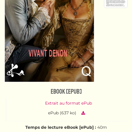
eBook [ePub]
Extrait au format ePub
ePub (637 ko)
Temps de lecture eBook [ePub] :
40m