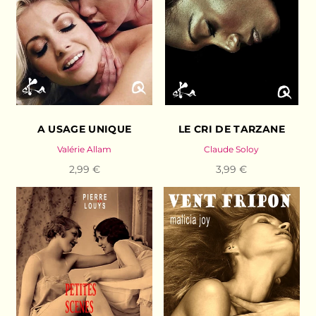
A USAGE UNIQUE
LE CRI DE TARZANE
Valérie Allam
Claude Soloy
2,99 €
3,99 €