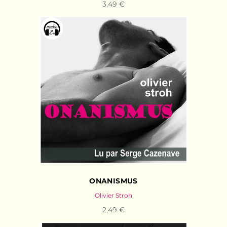
3,49 €
ONANISMUS
Olivier Stroh
2,49 €