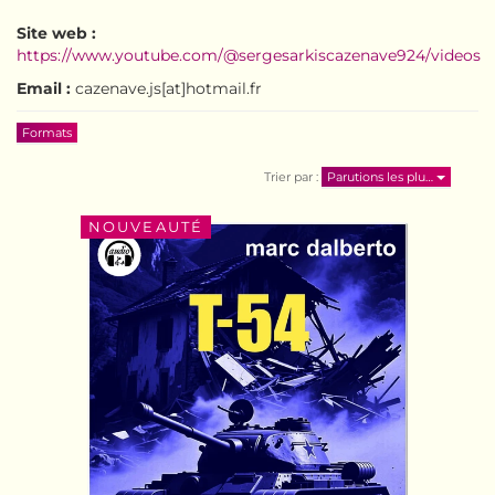
Site web :
https://www.youtube.com/@sergesarkiscazenave924/videos
Email :
cazenave.js[at]hotmail.fr
Formats
Trier par :
Parutions les plu…
NOUVEAUTÉ