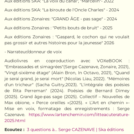
Aux éditions SKA: "La voix du canal", "Marcelin"- 2022
Aux éditions SKA: "La biroute de l'Oncle Charles" - 2024
Aux éditions Zonaires: "GRAND ÂGE - pas sage" - 2024
Aux éditions Zonaires : "Petits bouts de bruit" - 2025
Aux éditions Zonaires : "Gaspard, le cochon qui ne voulait
pas grossir et autres histoires pour la jeunesse" 2026
- Narrateur/donneur de voix
Audiolivres en coproduction avec VOXeBOOK :
"Embrassades et simagrées"(Serge Cazenave, Zonaire, 2021),
"Vingt-sixième étage" (Alain Bron, In Octavo, 2021), "Quand
je serai grand, je serai mort" (Nicolas Liau, 2022). "Mémoires
d'un tricheur" (Sacha Guitry,2023). "L'intégrale des poésies
de Rita Perreman" (2024). Poésies de Bernard Dimey
(2025). Grand âge-pas sage (2025). Collectif – Nouvelles de
Max obione, « Perce oreilles »(2025). « L’Art en chemin »-
Mise en voix, formatage des enregistrements : Serge
Cazenave.
https://www.lartenchemin.com/litteacuterature-
2025.html
Ecoutez :
3 questions à... Serge CAZENAVE | Ska éditions