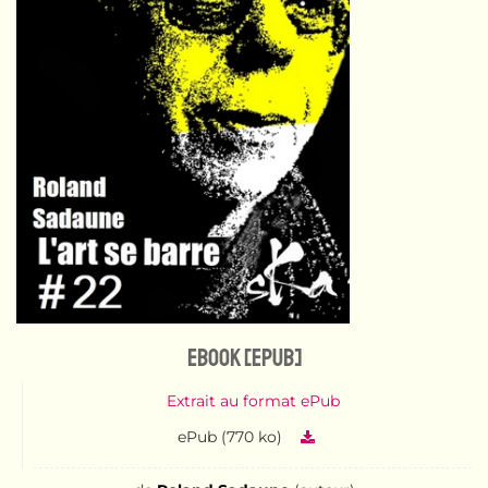
eBook [ePub]
Extrait au format ePub
ePub (770 ko)