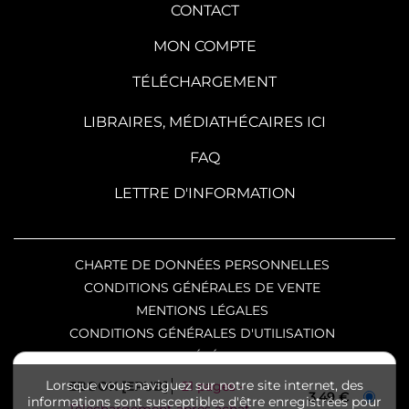
CONTACT
MON COMPTE
TÉLÉCHARGEMENT
LIBRAIRES, MÉDIATHÉCAIRES ICI
FAQ
LETTRE D'INFORMATION
CHARTE DE DONNÉES PERSONNELLES
CONDITIONS GÉNÉRALES DE VENTE
MENTIONS LÉGALES
CONDITIONS GÉNÉRALES D'UTILISATION
CHARTE DE RÉFÉRENCEMENT
Copyright © 2026 SKA éditeur
Lorsque vous naviguez sur notre site internet, des
EBOOK [EPUB]
21 pages
3,49 €
informations sont susceptibles d'être enregistrées pour
numérique et Nuxos Publishing Technologies.