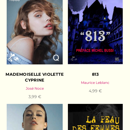
MADEMOISELLE VIOLETTE
813
CYPRINE
Maurice Leblanc
José Noce
4,99 €
3,99 €