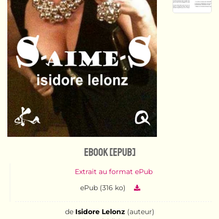
eBook [ePub]
Extrait au format ePub
ePub (316 ko)
de
Isidore Lelonz
(auteur)