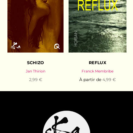
SCHIZO
REFLUX
Jan Thirion
Franck Membribe
2,99 €
À partir de
4,99 €