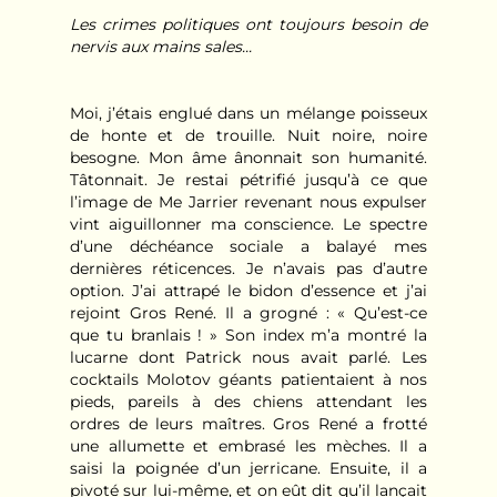
Les crimes politiques ont toujours besoin de
nervis aux mains sales...
Moi, j’étais englué dans un mélange poisseux
de honte et de trouille. Nuit noire, noire
besogne. Mon âme ânonnait son humanité.
Tâtonnait. Je restai pétrifié jusqu’à ce que
l’image de Me Jarrier revenant nous expulser
vint aiguillonner ma conscience. Le spectre
d’une déchéance sociale a balayé mes
dernières réticences. Je n’avais pas d’autre
option. J’ai attrapé le bidon d’essence et j’ai
rejoint Gros René. Il a grogné : « Qu’est-ce
que tu branlais ! » Son index m’a montré la
lucarne dont Patrick nous avait parlé. Les
cocktails Molotov géants patientaient à nos
pieds, pareils à des chiens attendant les
ordres de leurs maîtres. Gros René a frotté
une allumette et embrasé les mèches. Il a
saisi la poignée d’un jerricane. Ensuite, il a
pivoté sur lui-même, et on eût dit qu’il lançait