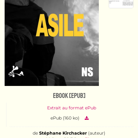
eBook [ePub]
Extrait au format ePub
ePub (160 ko)
de
Stéphane Kirchacker
(auteur)