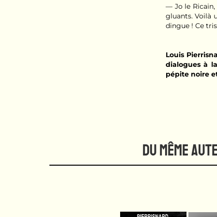
— Jo le Ricain
gluants. Voilà u
dingue ! Ce tri
Louis Pierrisn
dialogues à l
pépite noire e
DU MÊME AUT