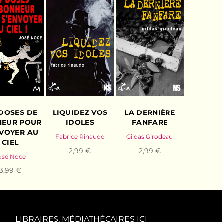
 DOSES DE
LIQUIDEZ VOS
LA DERNIÈRE
EUR POUR
IDOLES
FANFARE
NVOYER AU
Fabrice Rinaudo
Gildas Girodeau
CIEL
2,99 €
2,99 €
osé Noce
3,99 €
LIBRAIRES, MÉDIATHÉCAIRES ICI