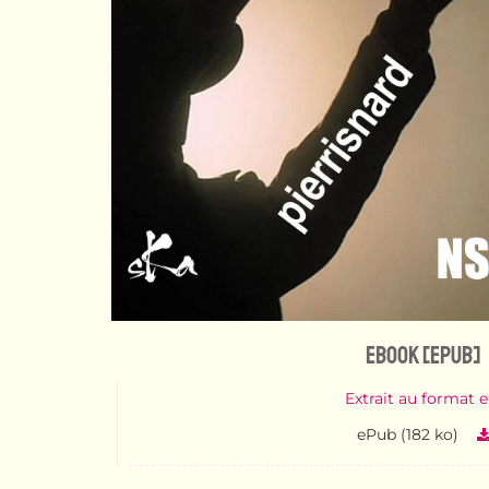
eBook [ePub]
Extrait au format 
ePub (182 ko)