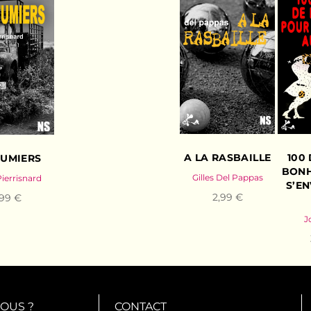
A LA RASBAILLE
100
FUMIERS
BONH
Gilles Del Pappas
Pierrisnard
S’E
2,99 €
,99 €
J
OUS ?
CONTACT