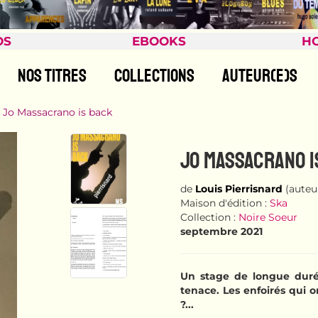
OS
EBOOKS
H
NOS TITRES
COLLECTIONS
AUTEUR(E)S
Jo Massacrano is back
JO MASSACRANO I
de
Louis Pierrisnard
(auteu
Maison d'édition :
Ska
Collection :
Noire Soeur
septembre 2021
Un stage de longue duré
tenace. Les enfoirés qui o
?...