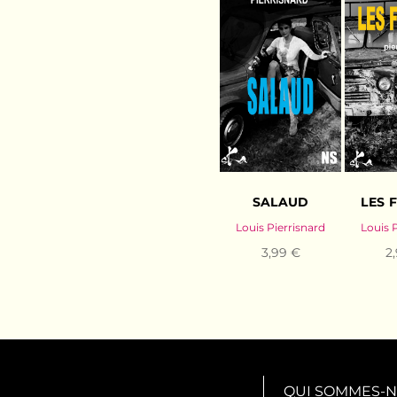
SALAUD
LES 
Louis Pierrisnard
Louis 
3,99 €
2
QUI SOMMES-N