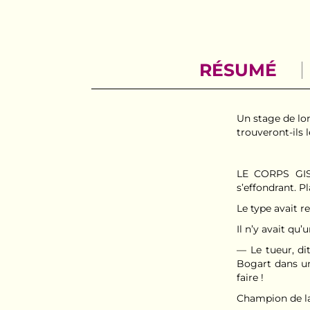
RÉSUMÉ
Un stage de lon
trouveront-ils 
LE CORPS GISA
s’effondrant. P
Le type avait r
Il n’y avait qu’
— Le tueur, di
Bogart dans un
faire !
Champion de la 